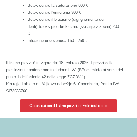
Botox contro la sudorazione
500 €
Botox contro l'emicrania
300 €
Botox contro il bruxismo (digrignamento dei
denti)Botoks proti bruksizmu (škrtanje z zobmi)
200
€
Infusione endovenosa
150 - 250 €
Il listino prezzi è in vigore dal 18 febbraio 2025. I prezzi delle
prestazioni sanitarie non includono l’IVA (IVA esentata ai sensi del
punto 1 dell’articolo 42 della legge ZGZDV-1).
Kirurgija Lah d.o.o., Vojkovo nabrežje 6, Capodistria, Partita IVA:
SI78565766
Clicca qui per il listino prezzi di Estetical d.o.o.